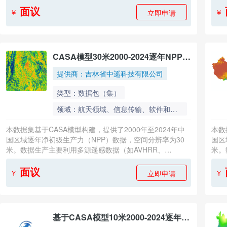
辐射吸收比例与光能利用率原理估算植被年固碳量。数据集
辐射
面议
立即申请
￥
￥
采用统一的算法框架与参数体系，确保了长时间序列的一致
采用
性。数据格式为GeoTIFF，采用Albers等面积圆锥投影，覆
性。
盖全国陆地范围。质量控制通过异常值剔除、与站点观测及
盖全
已有产品交叉验证实现。该数据集为评估生态系统碳收支、
已有
CASA模型30米2000-2024逐年NPP数
研究植被对气候变化的响应及生态工程效益提供了长时间、
研究
据集
高空间分辨率的基准数据，对陆地碳循环研究、环境政策制
高空
提供商：吉林省中遥科技有限公司
定具有重要支撑价值。
定具
类型：数据包（集）
领域：航天领域、信息传输、软件和信息技术服务
本数据集基于CASA模型构建，提供了2000年至2024年中
本数
国区域逐年净初级生产力（NPP）数据，空间分辨率为30
国区
米。数据生产主要利用多源遥感数据（如AVHRR、
米。
MODIS）与气象再分析数据驱动过程模型，通过光合有效
MO
辐射吸收比例与光能利用率原理估算植被年固碳量。数据集
辐射
面议
立即申请
￥
￥
采用统一的算法框架与参数体系，确保了长时间序列的一致
采用
性。数据格式为GeoTIFF，采用Albers等面积圆锥投影，覆
性。
盖全国陆地范围。质量控制通过异常值剔除、与站点观测及
盖全
已有产品交叉验证实现。该数据集为评估生态系统碳收支、
已有
基于CASA模型10米2000-2024逐年
研究植被对气候变化的响应及生态工程效益提供了长时间、
研究