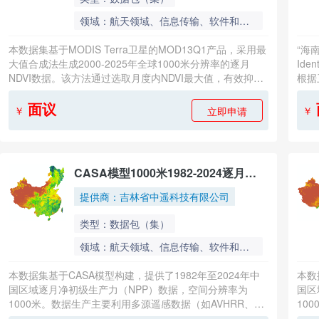
领域：航天领域、信息传输、软件和信息技术服务
本数据集基于MODIS Terra卫星的MOD13Q1产品，采用最
“海
大值合成法生成2000-2025年全球1000米分辨率的逐月
Ide
NDVI数据。该方法通过选取月度内NDVI最大值，有效抑制
根据
了云层、大气噪声和观测角度的影响，最优地反映了每年植
被生长的峰值空间分布。数据集已继承MOD13Q1的严格质
面议
立即申请
￥
￥
量控制流程，具备良好的时间一致性与空间可比性，是进行
大尺度植被动态监测、环境变化评估及生态系统研究的权威
基础数据。
CASA模型1000米1982-2024逐月
NPP数据集
提供商：吉林省中遥科技有限公司
类型：数据包（集）
领域：航天领域、信息传输、软件和信息技术服务
本数据集基于CASA模型构建，提供了1982年至2024年中
本数
国区域逐月净初级生产力（NPP）数据，空间分辨率为
国区
1000米。数据生产主要利用多源遥感数据（如AVHRR、
10
MODIS）与气象再分析数据驱动过程模型，通过光合有效
MO