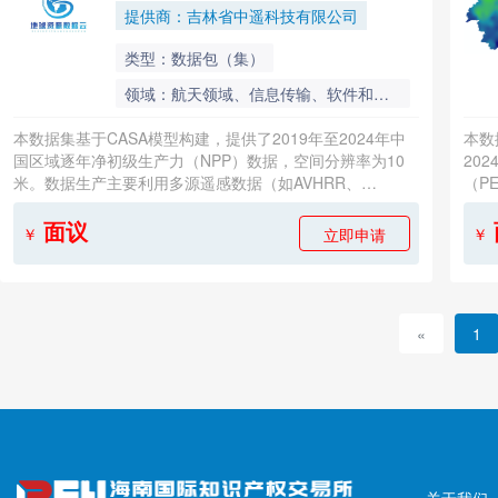
NPP数据集
高空间分辨率的基准数据，对陆地碳循环研究、环境政策制
高空
提供商：吉林省中遥科技有限公司
定具有重要支撑价值。
定具
类型：数据包（集）
领域：航天领域、信息传输、软件和信息技术服务
本数据集基于CASA模型构建，提供了2019年至2024年中
本数
国区域逐年净初级生产力（NPP）数据，空间分辨率为10
20
米。数据生产主要利用多源遥感数据（如AVHRR、
（P
MODIS）与气象再分析数据驱动过程模型，通过光合有效
月均
辐射吸收比例与光能利用率原理估算植被年固碳量。数据集
方法
面议
立即申请
￥
￥
采用统一的算法框架与参数体系，确保了长时间序列的一致
列完
性。数据格式为GeoTIFF，采用Albers等面积圆锥投影，覆
采用
盖全国陆地范围。质量控制通过异常值剔除、与站点观测及
致性
已有产品交叉验证实现。该数据集为评估生态系统碳收支、
为长
«
1
研究植被对气候变化的响应及生态工程效益提供了长时间、
气候
高空间分辨率的基准数据，对陆地碳循环研究、环境政策制
泛的
定具有重要支撑价值。