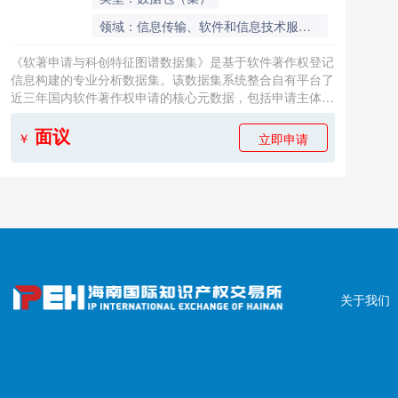
领域：信息传输、软件和信息技术服务、专利服务
《软著申请与科创特征图谱数据集》是基于软件著作权登记
信息构建的专业分析数据集。该数据集系统整合自有平台了
近三年国内软件著作权申请的核心元数据，包括申请主体、
技术分类、开发周期、著作权状态等结构化字段，并深度关
联了申请机构的科创属性标签。 通过自然语言处理技术，
面议
立即申请
￥
数据集对软著说明文档进行关键特征抽取，形成技术领域、
创新维度、软件形态等多层次标签体系。同时结合工商信
息、专利数据等外部数据源，构建了“企业-软著-技术”三维
关联网络，可清晰揭示不同区域、不同技术领域的软件创新
密度与演化趋势。 本数据集面向产业研究、科技政策评
估、技术创新分析等应用场景，为量化分析我国软件产业创
新能力、识别技术发展热点、评估区域科创活力提供了标准
化数据支撑，具有重要的学术研究价值与决策参考意义。
关于我们