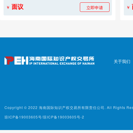
核心
面议
立即申请
￥
￥
策略
修”
控：
定供
划、
（移动、联通
基站
关于我们
Copyright © 2022 海南国际知识产权交易所有限责任公司. All Rights Rese
琼ICP备19003605号/琼ICP备19003605号-2