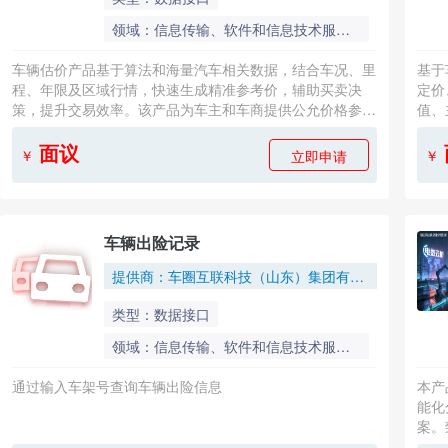
领域：信息传输、软件和信息技术服务、智能网联汽车、工业互联网/智能制造
车辆估价产品基于算法和海量汽车相关数据，结合车况、里
基于
程、年限及区域行情，快速生成精准参考价，辅助买卖决
定价
策，提升交易效率。该产品为车主和车商提供公允价格参
值、
考，通过多维数据模型实时计算，消除信息不对称，让车辆
近出
价值透明化，是二手车交易前的必备工具。
要求
面议
立即申请
￥
￥
车辆出险记录
提供商：车圈互联科技（山东）集团有限公司
类型：数据接口
领域：信息传输、软件和信息技术服务、智能网联汽车、工业互联网/智能制造
通过输入车架号查询车辆出险信息
本产
能化
案。
应对